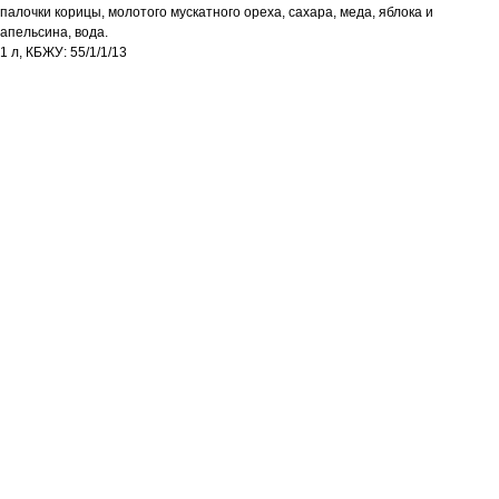
палочки корицы, молотого мускатного ореха, сахара, меда, яблока и
апельсина, вода.
1 л, КБЖУ: 55/1/1/13