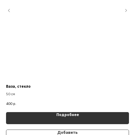
Ваза, стекло
Ва
50 см
400
р.
25
Подробнее
Добавить