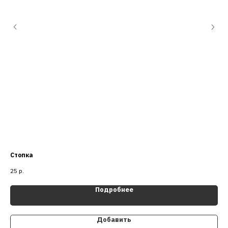
Стопка
Бо
25
р.
45
Подробнее
Добавить