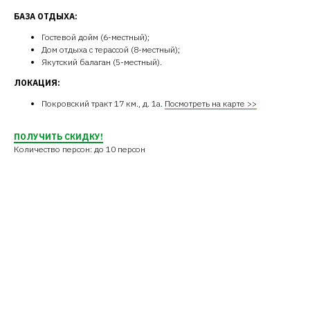
БАЗА ОТДЫХА:
Гостевой дойм (6-местный);
Дом отдыха с терассой (8-местный);
Якутский балаган (5-местный).
ЛОКАЦИЯ:
Покровский тракт 17 км., д. 1а.
Посмотреть на карте >>
ПОЛУЧИТЬ СКИДКУ!
Количество персон: до 10 персон